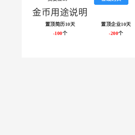
金币用途说明
置顶简历10天
置顶企业10天
-100
个
-200
个