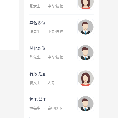
张女士
·
中专/技校
其他职位
张先生
·
中专/技校
其他职位
陈先生
·
中专/技校
行政/后勤
曾女士
·
大专
技工/普工
黄先生
·
高中以下